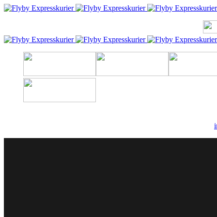
Toggle menu
0171 942 61 44
info@flyby-expresskurier.de
Expresskurier
Expresskurier-Expressversand
Kurierexpres
Kurier Eiltransporte
Kurierfahrer in 60 Minuten bundesweit verfügbar !
0800 - 988 6059