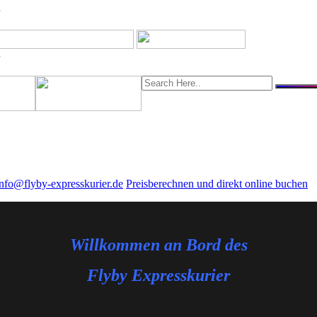
s-Expresskurier
Kurierdienst-Expresskurier
Overnight-Kurier-Express
Sp
info@flyby-expresskurier.de
Preisberechnen und direkt online buchen
Willkommen an Bord des
Flyby Expresskurier