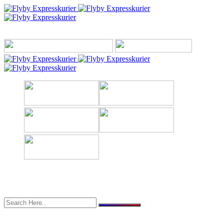
Toggle menu
0171 942 61 44
info@flyby-expresskurier.de
Expresskurier
Expresskurier-Expressversand
Kurierexpress-Expresskurier
Kurierdienst-Expresskurier
Overnight-Kurier-Express
Spedition Sperrgut Versand
Express-Kurier-Bundesweit
Kurier Eiltransporte