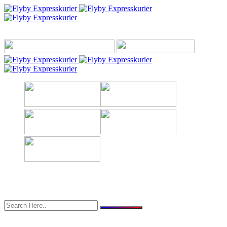
Toggle menu
0171 942 61 44
info@flyby-expresskurier.de
Expresskurier
Expresskurier-Expressversand
Kurierexpress-Expresskurier
Kurierdienst-Expresskurier
Overnight-Kurier-Express
Spedition Sperrgut Versand
Express-Kurier-Bundesweit
Kurier Eiltransporte