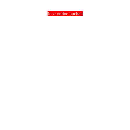
In
60 Minuten abholen lassen
Jetzt online buchen