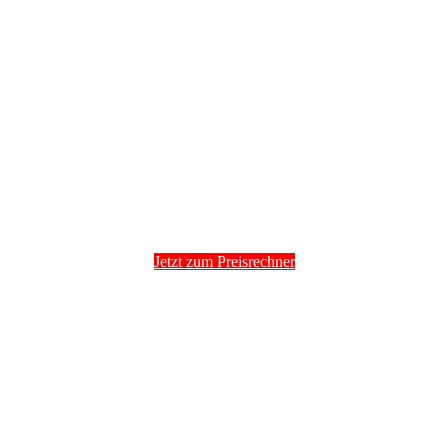
Preiskalkulator für den Expressversand
Direktfahrten Deutschlandweit
Jetzt zum Preisrechner