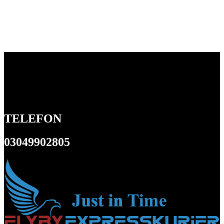
TELEFON
03049902805