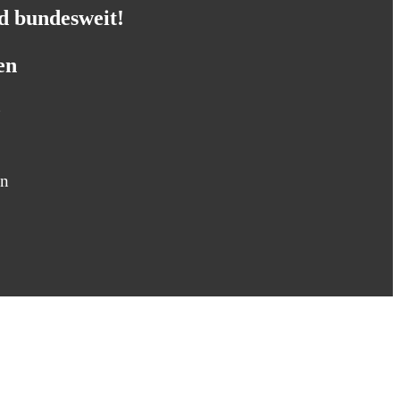
nd
bundesweit!
en
in