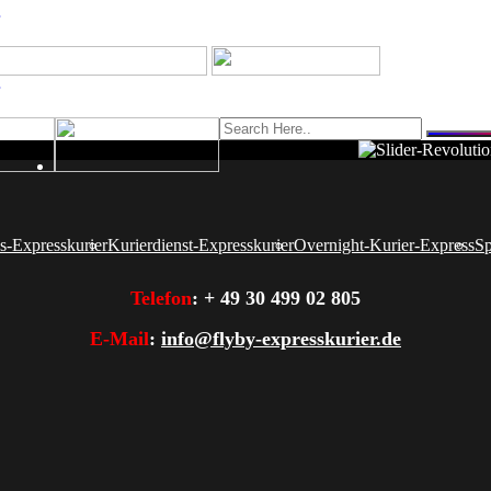
s-Expresskurier
Kurierdienst-Expresskurier
Overnight-Kurier-Express
Sp
Telefon
:
+ 49 30 499 02 805
E-Mail
:
info@flyby-expresskurier.de