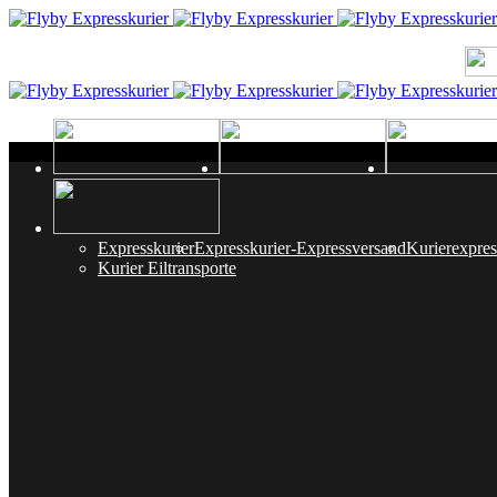
Toggle menu
0171 942 61 44
info@flyby-expresskurier.de
Expresskurier
Expresskurier-Expressversand
Kurierexpres
Kurier Eiltransporte