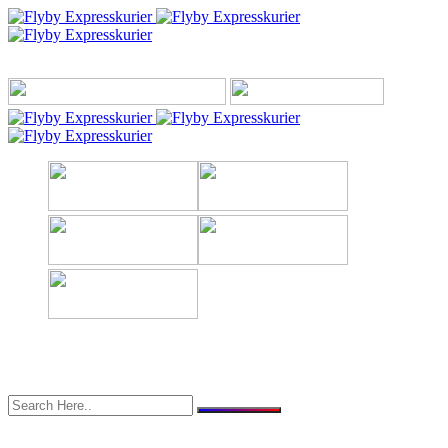
Toggle menu
0171 942 61 44
info@flyby-expresskurier.de
Expresskurier
Expresskurier-Expressversand
Kurierexpress-Expresskurier
Kurierdienst-Expresskurier
Overnight-Kurier-Express
Spedition Sperrgut Versand
Express-Kurier-Bundesweit
Kurier Eiltransporte